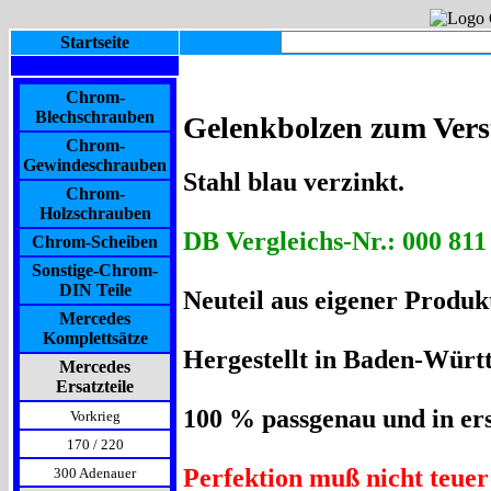
Startseite
Chrom-
Blechschrauben
Gelenkbolzen zum Verst
Chrom-
Gewindeschrauben
Stahl blau verzinkt.
Chrom-
Holzschrauben
DB Vergleichs-Nr.: 000 811 
Chrom-Scheiben
Sonstige-Chrom-
DIN Teile
Neuteil aus eigener Produkt
Mercedes
Komplettsätze
Hergestellt in Baden-Würt
Mercedes
Ersatzteile
100 % passgenau und in ers
Vorkrieg
170 / 220
Perfektion muß nicht teuer 
300 Adenauer