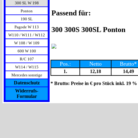
300 SL W 198
Ponton
Passend für:
190 SL
Pagode W 113
300 300S 300SL Ponton
W110 / W111 / W112
W 108 / W 109
600 W 100
R/C 107
Pos.:
Netto
Brutto*
W114 / W115
1.
12,18
14,49
Mercedes sonstige
Datenschutz
* Brutto: Preise in € pro Stück inkl. 19 %
Widerrufs-
Formular