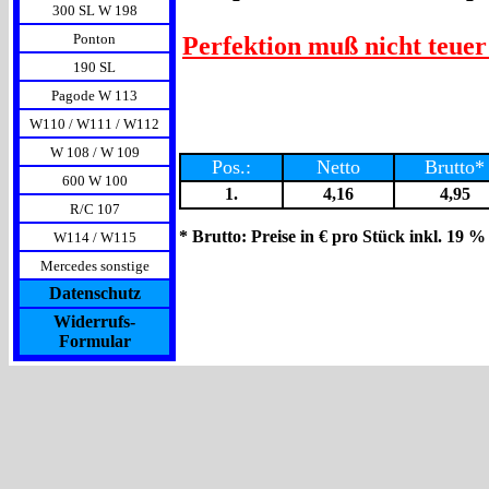
300 SL W 198
Ponton
Perfektion muß nicht teuer 
190 SL
Pagode W 113
W110 / W111 / W112
W 108 / W 109
Pos.:
Netto
Brutto*
600 W 100
1.
4,16
4,95
R/C 107
* Brutto: Preise in € pro Stück inkl. 19 %
W114 / W115
Mercedes sonstige
Datenschutz
Widerrufs-
Formular