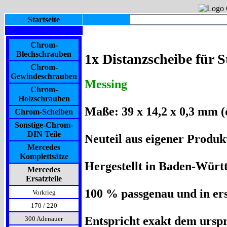
Startseite
Chrom-
Blechschrauben
1x Distanzscheibe für 
Chrom-
Gewindeschrauben
Messing
Chrom-
Holzschrauben
Maße: 39 x 14,2 x 0,3 mm (d
Chrom-Scheiben
Sonstige-Chrom-
DIN Teile
Neuteil aus eigener Produkt
Mercedes
Komplettsätze
Hergestellt in Baden-Würt
Mercedes
Ersatzteile
100 % passgenau und in ers
Vorkrieg
170 / 220
Entspricht exakt dem urspr
300 Adenauer