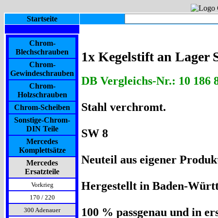
Startseite
Chrom-
Blechschrauben
1x Kegelstift an Lager
Chrom-
Gewindeschrauben
DB Vergleichs-Nr.: 10 186 
Chrom-
Holzschrauben
Stahl verchromt.
Chrom-Scheiben
Sonstige-Chrom-
DIN Teile
SW 8
Mercedes
Komplettsätze
Neuteil aus eigener Produkt
Mercedes
Ersatzteile
Hergestellt in Baden-Würt
Vorkrieg
170 / 220
100 % passgenau und in ers
300 Adenauer