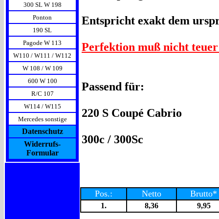
300 SL W 198
Ponton
Entspricht exakt dem urspr
190 SL
Pagode W 113
Perfektion muß nicht teuer 
W110 / W111 / W112
W 108 / W 109
600 W 100
Passend für:
R/C 107
W114 / W115
220 S Coupé Cabrio
Mercedes sonstige
Datenschutz
300c / 300Sc
Widerrufs-
Formular
Pos.:
Netto
Brutto*
1.
8,36
9,95