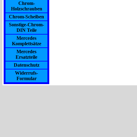
Chrom-
Holzschrauben
Chrom-Scheiben
Sonstige-Chrom-
DIN Teile
Mercedes
Komplettsätze
Mercedes
Ersatzteile
Datenschutz
Widerrufs-
Formular