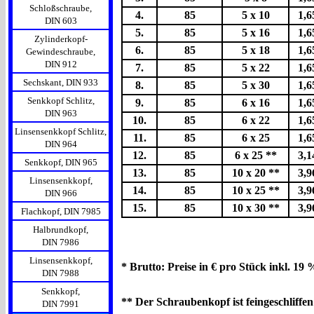
Schloßschraube,
4.
85
5 x 10
1,6
DIN 603
5.
85
5 x 16
1,6
Zylinderkopf-
6.
85
5 x 18
1,6
Gewindeschraube,
DIN 912
7.
85
5 x 22
1,6
Sechskant, DIN 933
8.
85
5 x 30
1,6
Senkkopf Schlitz,
9.
85
6 x 16
1,6
DIN 963
10.
85
6 x 22
1,6
Linsensenkkopf Schlitz,
11.
85
6 x 25
1,6
DIN 964
12.
85
6 x 25 **
3,1
Senkkopf, DIN 965
13.
85
10 x 20 **
3,9
Linsensenkkopf,
14.
85
10 x 25 **
3,9
DIN 966
15.
85
10 x 30 **
3,9
Flachkopf, DIN 7985
Halbrundkopf,
DIN 7986
Linsensenkkopf,
* Brutto: Preise in € pro Stück inkl. 19
DIN 7988
Senkkopf,
** Der Schraubenkopf ist feingeschliffen
DIN 7991