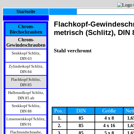
Startseite
Flachkopf-Gewindesch
Chrom-
metrisch (Schlitz), DIN 
Blechschrauben
Chrom-
Gewindeschrauben
Stahl verchromt
Senkkopf Schlitz,
DIN 63
Zylinderkopf Schlitz,
DIN 84
Flachkopf Schlitz,
DIN 85
Halbrundkopf Schlitz,
DIN 85 alt
Senkkopf Schlitz,
Pos.:
DIN
Größe
Net
DIN 88
1.
85
4 x 8
1,6
Linsensenkkopf Schlitz,
DIN 91
2.
85
4 x 16
1,6
Flachrundschraube,
3.
85
5 x 8
1,6