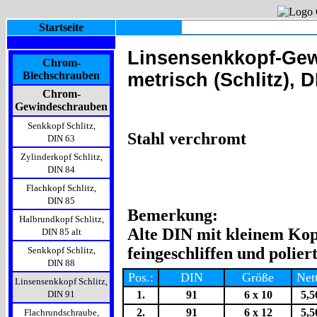
Startseite
Linsensenkkopf-Ge
Chrom-
Blechschrauben
metrisch (Schlitz), D
Chrom-
Gewindeschrauben
Senkkopf Schlitz,
Stahl verchromt
DIN 63
Zylinderkopf Schlitz,
DIN 84
Flachkopf Schlitz,
DIN 85
Bemerkung:
Halbrundkopf Schlitz,
Alte DIN mit kleinem Kop
DIN 85 alt
feingeschliffen und poliert
Senkkopf Schlitz,
DIN 88
Pos.:
DIN
Größe
Net
Linsensenkkopf Schlitz,
DIN 91
1.
91
6 x 10
5,5
2.
91
6 x 12
5,5
Flachrundschraube,