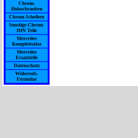
Chrom-
Holzschrauben
Chrom-Scheiben
Sonstige-Chrom-
DIN Teile
Mercedes
Komplettsätze
Mercedes
Ersatzteile
Datenschutz
Widerrufs-
Formular