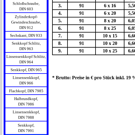
Schloßschraube,
3.
91
6 x 16
5,5
DIN 603
4.
91
6 x 20
5,5
Zylinderkopf-
5.
91
8 x 20
6,0
Gewindeschraube,
DIN 912
6.
91
8 x 25
6,0
Sechskant, DIN 933
7.
91
10 x 15
6,6
8.
91
10 x 20
6,6
Senkkopf Schlitz,
DIN 963
9.
91
10 x 25
6,6
Linsensenkkopf Schlitz,
DIN 964
Senkkopf, DIN 965
* Brutto: Preise in € pro Stück inkl. 19
Linsensenkkopf,
DIN 966
Flachkopf, DIN 7985
Halbrundkopf,
DIN 7986
Linsensenkkopf,
DIN 7988
Senkkopf,
DIN 7991