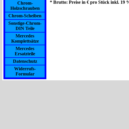
* Brutto: Preise in € pro Stück inkl. 19
Chrom-
Holzschrauben
Chrom-Scheiben
Sonstige-Chrom-
DIN Teile
Mercedes
Komplettsätze
Mercedes
Ersatzteile
Datenschutz
Widerrufs-
Formular