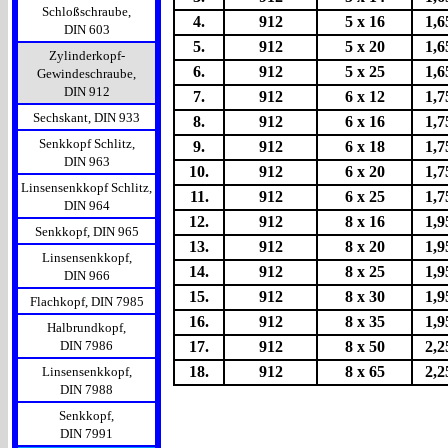
Schloßschraube,
4.
912
5 x 16
1,6
DIN 603
5.
912
5 x 20
1,6
Zylinderkopf-
6.
912
5 x 25
1,6
Gewindeschraube,
DIN 912
7.
912
6 x 12
1,7
Sechskant, DIN 933
8.
912
6 x 16
1,7
Senkkopf Schlitz,
9.
912
6 x 18
1,7
DIN 963
10.
912
6 x 20
1,7
Linsensenkkopf Schlitz,
11.
912
6 x 25
1,7
DIN 964
12.
912
8 x 16
1,9
Senkkopf, DIN 965
13.
912
8 x 20
1,9
Linsensenkkopf,
14.
912
8 x 25
1,9
DIN 966
15.
912
8 x 30
1,9
Flachkopf, DIN 7985
16.
912
8 x 35
1,9
Halbrundkopf,
DIN 7986
17.
912
8 x 50
2,2
18.
912
8 x 65
2,2
Linsensenkkopf,
DIN 7988
Senkkopf,
DIN 7991