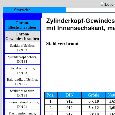
Startseite
Zylinderkopf-Gewindes
Chrom-
mit Innensechskant, me
Blechschrauben
Chrom-
Gewindeschrauben
Stahl verchromt
Senkkopf Schlitz,
DIN 63
Zylinderkopf Schlitz,
DIN 84
Flachkopf Schlitz,
DIN 85
Halbrundkopf Schlitz,
DIN 85 alt
Senkkopf Schlitz,
Pos.:
DIN
Größe
Net
DIN 88
1.
912
5 x 10
1,6
Linsensenkkopf Schlitz,
DIN 91
2.
912
5 x 12
1,6
Flachrundschraube,
3.
912
5 x 14
1,6